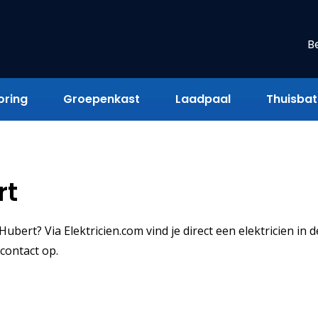
B
oring
Groepenkast
Laadpaal
Thuisbatt
rt
ubert? Via Elektricien.com vind je direct een elektricien in d
contact op.