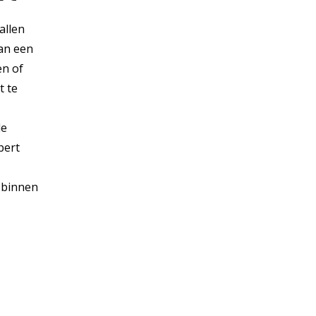
allen
van een
en of
t te
le
bert
t binnen