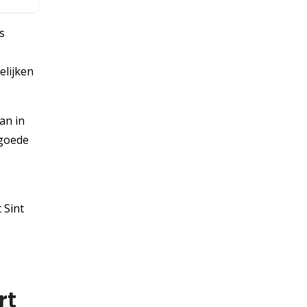
s
elijken
an in
 goede
 Sint
rt