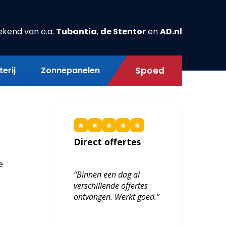
ekend van o.a.
Tubantia
,
de Stentor
en
AD.nl
erij
Zonnepanelen
Spoed
★
★
★
★
★
Direct offertes
e
“Binnen een dag al
verschillende offertes
ontvangen. Werkt goed.”