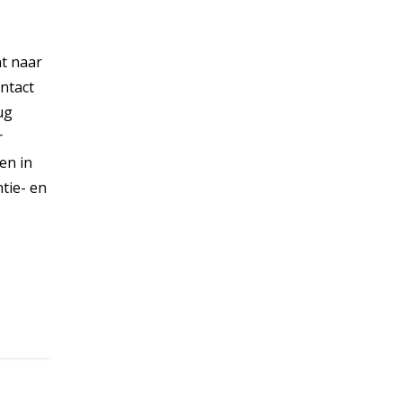
nt naar
ontact
ug
r
en in
tie- en