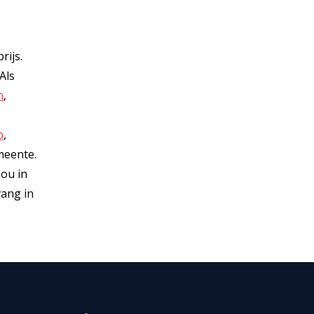
rijs.
Als
n
,
p
,
meente.
jou in
vang in