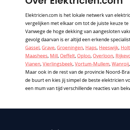
Over Elektricien.com
Elektricien.com is het lokale netwerk van elektric
vergelijken met elkaar om tot de juiste keuze te k
Vanwege de hoge dekking van aangesloten vakman
gevolg daarvan is er altijd een erkende specialis
Gassel
,
Grave
,
Groeningen
,
Haps
,
Heeswijk
,
Hol
Maashees
,
Mill
,
Oeffelt
,
Oploo
,
Overloon
,
Rijkev
Vianen
,
Vierlingsbeek
,
Vortum-Mullem
,
Wanroij
Maar ook in de rest van de provincie Noord-Braba
de buurt en kies jij simpel de beste elektricien
een mum van tijd verschillende reacties van bekw