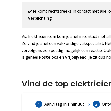
✔️
Je komt rechtstreeks in contact met alle lo
verplichting.
Via Elektricien.com kom je snel in contact met al
Zo vind je snel een vakkundige vakspecialist. He
vervolgens zo spoedig mogelijk een reactie. Oo
is geheel
kosteloos
en vrijblijvend
, je zit dus n
Vind de top elektricie
1
Aanvraag in
1 minuut
2
Ontv