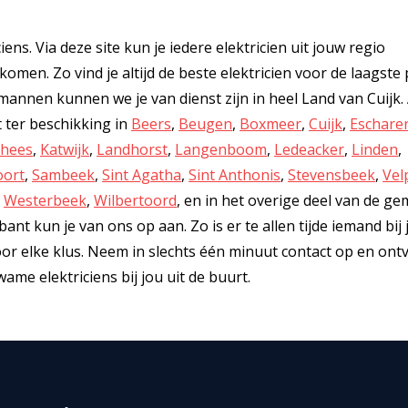
iens. Via deze site kun je iedere elektricien uit jouw regio
omen. Zo vind je altijd de beste elektricien voor de laagste p
nen kunnen we je van dienst zijn in heel Land van Cuijk. 
t ter beschikking in
Beers
,
Beugen
,
Boxmeer
,
Cuijk
,
Eschare
thees
,
Katwijk
,
Landhorst
,
Langenboom
,
Ledeacker
,
Linden
,
oort
,
Sambeek
,
Sint Agatha
,
Sint Anthonis
,
Stevensbeek
,
Vel
,
Westerbeek
,
Wilbertoord
, en in het overige deel van de ge
nt kun je van ons op aan. Zo is er te allen tijde iemand bij 
 voor elke klus. Neem in slechts één minuut contact op en ont
ame elektriciens bij jou uit de buurt.