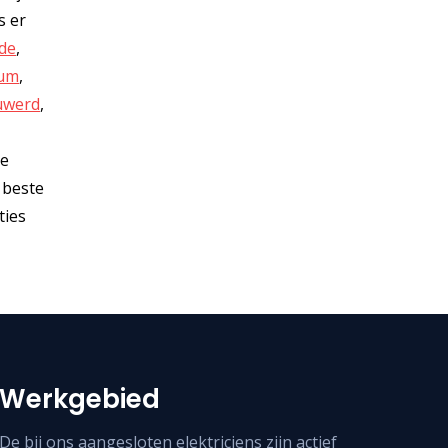
s er
de
,
um
,
uwerd
,
ie
e beste
ties
Werkgebied
De bij ons aangesloten elektriciens zijn actief