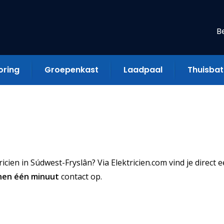
B
oring
Groepenkast
Laadpaal
Thuisbatt
ien in Súdwest-Fryslân? Via Elektricien.com vind je direct 
nen één minuut
contact op.