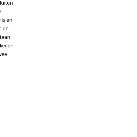
luiten
e
nis en
e en
staan
lieden
twee