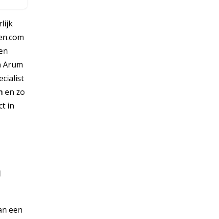
lijk
ien.com
ken
in Arum
cialist
n
en zo
t in
m
van een