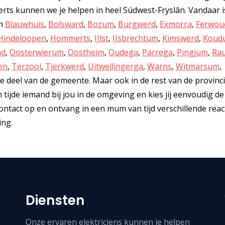
ts kunnen we je helpen in heel Súdwest-Fryslân. Vandaar i
in
Blauwhuis
,
Bolsward
,
Bozum
,
Burgwerd
,
Exmorra
,
Ferwou
Hindeloopen
,
Hommerts
,
IJlst
,
IJsbrechtum
,
Kimswerd
,
Koud
nd
,
Oosterwierum
,
Oostheim
,
Oudega
,
Parrega
,
Pingjum
,
Ra
en
,
Terzool
,
Tjerkwerd
,
Uitwellingerga
,
Warns
,
Witmarsum
,
ige deel van de gemeente. Maar ook in de rest van de provinc
en tijde iemand bij jou in de omgeving en kies jij eenvoudig d
contact op en ontvang in een mum van tijd verschillende reac
ing.
Diensten
Onze ervaren elektriciens kunnen je helpen