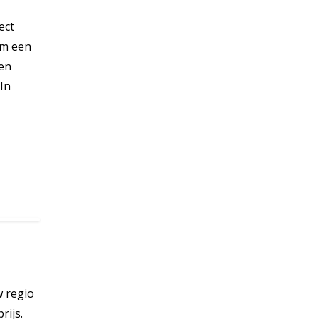
ect
om een
een
 In
w regio
rijs.