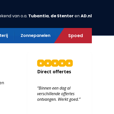
ekend van o.a.
Tubantia
,
de Stentor
en
AD.nl
erij
Zonnepanelen
Spoed
★
★
★
★
★
Direct offertes
een
“Binnen een dag al
verschillende offertes
ontvangen. Werkt goed.”