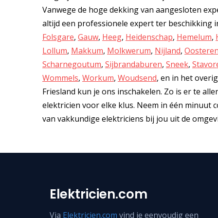
Vanwege de hoge dekking van aangesloten exper
altijd een professionele expert ter beschikking 
Folsgare
,
Gauw
,
Heeg
,
Heidenschap
,
Hemelum
,
Lollum
,
Makkum
,
Molkwerum
,
Nijland
,
Oostere
Scharnegoutum
,
Sijbrandaburen
,
Sneek
,
Stavor
Wommels
,
Workum
,
Woudsend
, en in het over
Friesland kun je ons inschakelen. Zo is er te all
elektricien voor elke klus. Neem in één minuut 
van vakkundige elektriciens bij jou uit de omgev
Elektricien.com
Via
Elektricien.com
vind je eenvoudig een